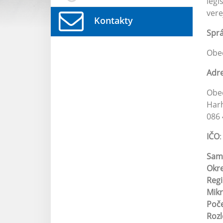
legi
vere
Kontakty
Spr
Obe
Adr
Obe
Harh
086 
IČO
Sam
Okr
Reg
Mikr
Poče
Roz