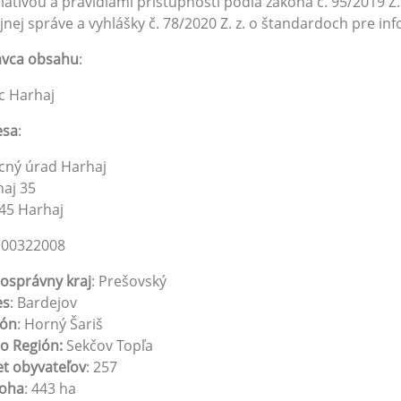
slatívou a pravidlami prístupnosti podľa zákona č. 95/2019 Z
jnej správe a vyhlášky č. 78/2020 Z. z. o štandardoch pre in
ávca obsahu
:
c Harhaj
esa
:
cný úrad Harhaj
aj 35
45 Harhaj
: 00322008
osprávny kraj
: Prešovský
es
: Bardejov
ión
: Horný Šariš
o Región:
Sekčov Topľa
t obyvateľov
: 257
loha
: 443 ha