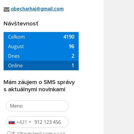
obecharhaj@gmail.com
Návštevnosť
Mám záujem o SMS správy
s aktuálnymi novinkami
+421
*
Oboznámil som sa so