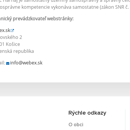
 Harhaj je samostatný územný samosprávny a správny celok 
správne kompetencie vykonáva samostatne (zákon SNR č. 3
nický prevádzkovateľ webstránky:
ex.sk
rovského 2
01 Košice
enská republika
il:
info@webex.sk
Rýchle odkazy
O obci