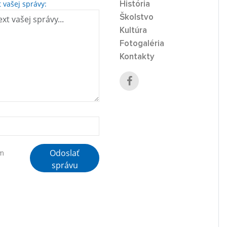
t vašej správy:
História
Školstvo
Kultúra
Fotogaléria
Kontakty
Odoslať
ím
správu