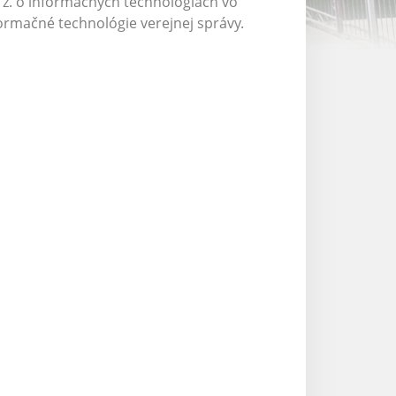
. z. o informačných technológiách vo
formačné technológie verejnej správy.