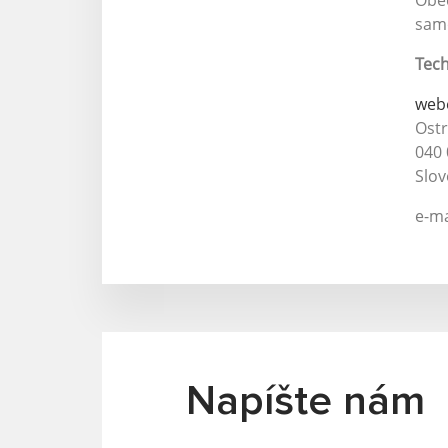
Obec
samo
Tech
web
Ost
040 
Slov
e-ma
Napíšte nám