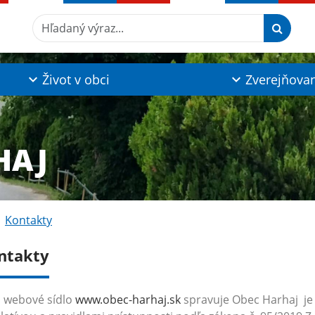
Hľadaný výraz...
Život v obci
Zverejňova
HAJ
Kontakty
ntakty
 webové sídlo
www.obec-harhaj.sk
spravuje Obec Harhaj
je