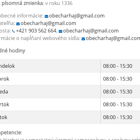
á písomná zmienka
: v roku 1336
obecné informácie:
obecharhaj@gmail.com
ateľňa:
obecharhaj@gmail.com
osta:
+421 903 562 664
,
obecharhaj@gmail.com
rmácie o napĺňaní webového sídla:
obecharhaj@gmail.co
dné hodiny
ndelok
08:00 - 15:30
orok
08:00 - 15:30
reda
08:00 - 15:30
rtok
08:00 - 15:30
tok
08:00 - 15:30
petencie
: