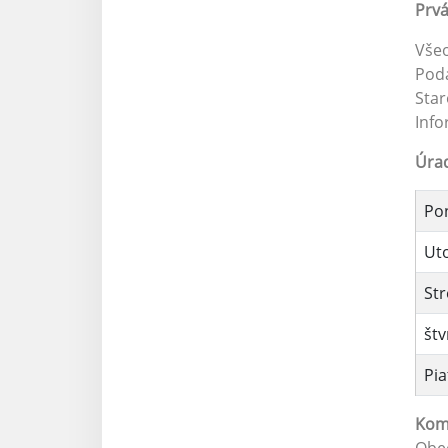
Prv
Vše
Pod
Star
Info
Úra
Po
Ut
St
štv
Pia
Kom