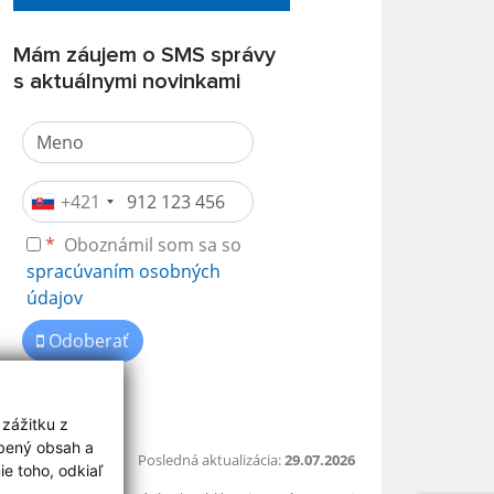
Mám záujem o SMS správy
s aktuálnymi novinkami
+421
*
Oboznámil som sa so
spracúvaním osobných
údajov
Odoberať
 zážitku z
obený obsah a
Posledná aktualizácia:
29.07.2026
e toho, odkiaľ