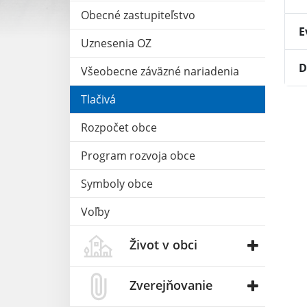
Obecné zastupiteľstvo
E
Uznesenia OZ
D
Všeobecne záväzné nariadenia
Tlačivá
Rozpočet obce
Program rozvoja obce
Symboly obce
Voľby
Život v obci
Zverejňovanie