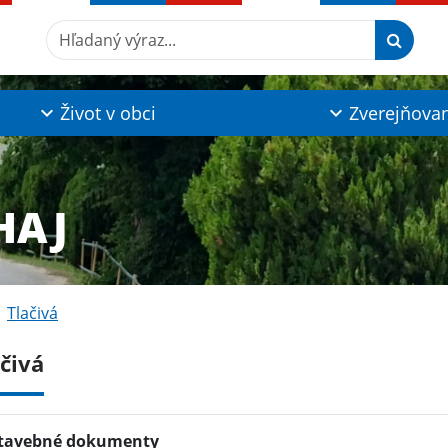
Hľadaný výraz...
Život v obci
Zverejňova
HAJ
Tlačivá
čivá
tavebné dokumenty