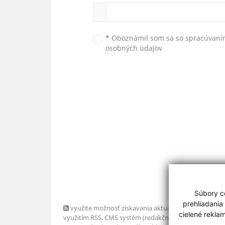
*
Oboznámil som sa so
spracúvan
osobných údajov
Súbory co
prehliadania
využite možnosť získavania aktuálnych informácií s
cielené rekla
využitím RSS
, CMS systém (redakčný) systém ECHELO