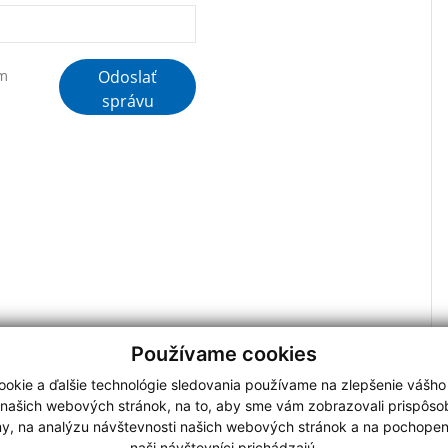
Odoslať
ím
správu
Používame cookies
okie a ďalšie technológie sledovania používame na zlepšenie vášho
 našich webových stránok, na to, aby sme vám zobrazovali prispôs
my, na analýzu návštevnosti našich webových stránok a na pochopeni
N 2,
webdesign
|
naši návštevníci prichádzajú.