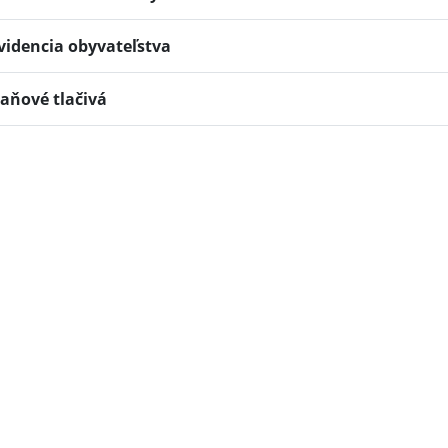
videncia obyvateľstva
aňové tlačivá