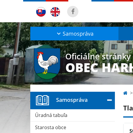
Samospráva
Oficiálne stránky
OBEC HAR
Samospráva
Tla
Úradná tabuľa
Starosta obce
S