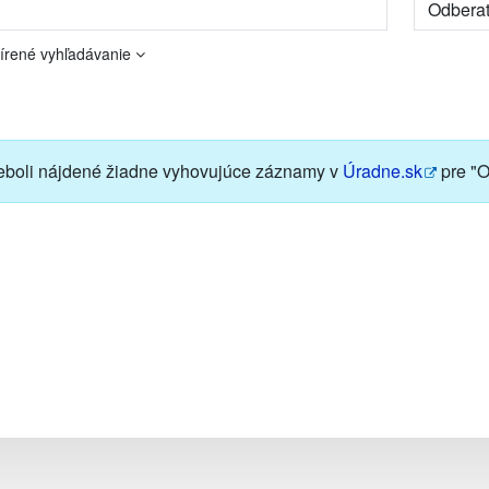
írené vyhľadávanie
boli nájdené žiadne vyhovujúce záznamy v
Úradne.sk
pre "O