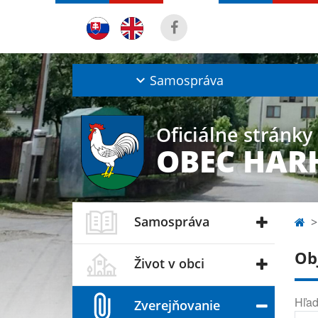
Samospráva
Oficiálne stránky
OBEC HAR
Samospráva
Ob
Život v obci
Hľad
Zverejňovanie