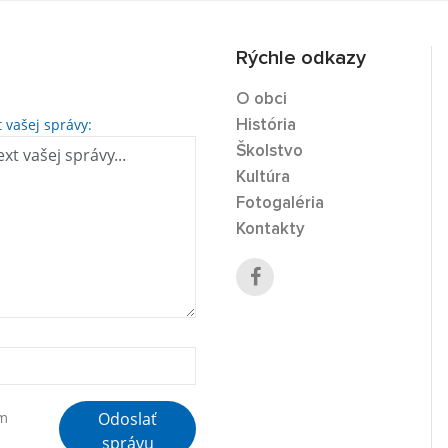
Rýchle odkazy
O obci
t vašej správy:
História
Školstvo
Kultúra
Fotogaléria
Kontakty
Odoslať
ím
správu