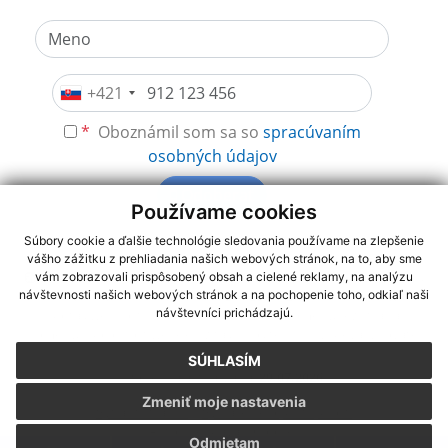
+421
*
Oboznámil som sa so
spracúvaním
osobných údajov
Odoberať
Používame cookies
Súbory cookie a ďalšie technológie sledovania používame na zlepšenie
vášho zážitku z prehliadania našich webových stránok, na to, aby sme
využite možnosť získavania aktuálnych informácií s využitím RSS
,
vám zobrazovali prispôsobený obsah a cielené reklamy, na analýzu
CMS systém (redakčný) systém ECHELON 2,
Mapa stránok
,
web
návštevnosti našich webových stránok a na pochopenie toho, odkiaľ naši
návštevníci prichádzajú.
portál
,
webhosting
,
webex.digital, s.r.o.
,
domény
,
registrácia
domény
,
spoločnosť webex.digital, s.r.o.
,
technický prevádzkovateľ
SÚHLASÍM
Posledná aktualizácia:
29.07.2026
Zmeniť moje nastavenia
Vytlačiť stránku
|
Vyhlásenie o prístupnosti
Autorské práva
|
Cookies
Odmietam